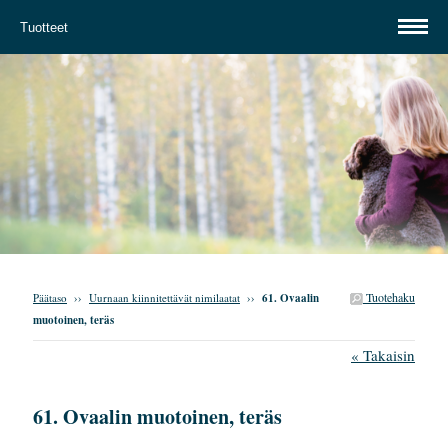
Tuotteet
Tuotehaku
Päätaso
››
Uurnaan kiinnitettävät nimilaatat
››
61. Ovaalin
muotoinen, teräs
« Takaisin
61. Ovaalin muotoinen, teräs