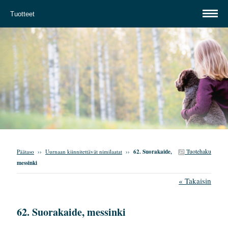
Tuotteet
Tuotehaku
Päätaso
››
Uurnaan kiinnitettävät nimilaatat
››
62. Suorakaide,
messinki
« Takaisin
62. Suorakaide, messinki